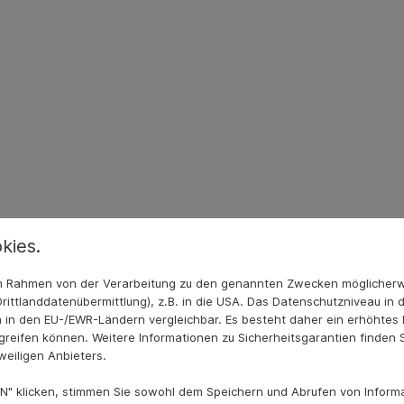
kies.
 im Rahmen von der Verarbeitung zu den genannten Zwecken möglicher
rittlanddatenübermittlung), z.B. in die USA. Das Datenschutzniveau in 
 in den EU-/EWR-Ländern vergleichbar. Es besteht daher ein erhöhtes R
reifen können. Weitere Informationen zu Sicherheitsgarantien finden S
weiligen Anbieters.
Am Rottland 19
58540 Meinerzhagen
N" klicken, stimmen Sie sowohl dem Speichern und Abrufen von Informa
Deutschland